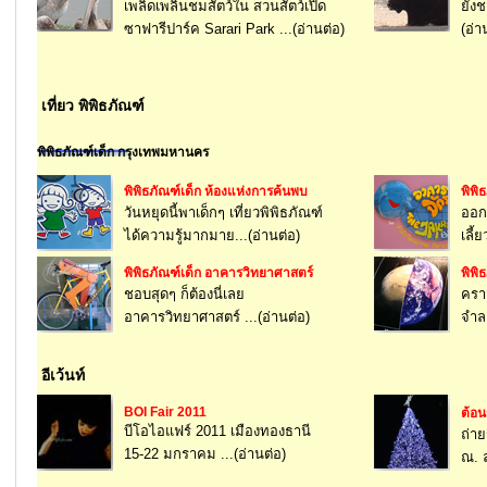
เพลิดเพลินชมสัตว์ใน สวนสัตว์เปิด
ยังช
ซาฟารีปาร์ค Sarari Park ...(อ่านต่อ)
(อ่า
เที่ยว พิพิธภัณฑ์
พิพิธภัณฑ์เด็ก กรุงเทพมหานคร
พิพิธภัณฑ์เด็ก ห้องแห่งการค้นพบ
พิพิ
วันหยุดนี้พาเด็กๆ เที่ยวพิพิธภัณฑ์
ออก
ได้ความรู้มากมาย...(อ่านต่อ)
เลี้
พิพิธภัณฑ์เด็ก อาคารวิทยาศาสตร์
พิพิ
ชอบสุดๆ ก็ต้องนี่เลย
คราว
อาคารวิทยาศาสตร์ ...(อ่านต่อ)
จำล
อีเว้นท์
BOI Fair 2011
ต้อน
บีโอไอแฟร์ 2011 เมืองทองธานี
ถ่าย
15-22 มกราคม ...(อ่านต่อ)
ณ. ล