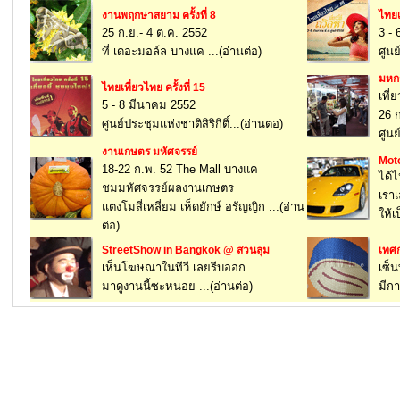
งานพฤกษาสยาม ครั้งที่ 8
ไทยเ
25 ก.ย.- 4 ต.ค. 2552
3 -
ที่ เดอะมอล์ล บางแค ...(อ่านต่อ)
ศูนย
มหกร
ไทยเที่ยวไทย ครั้งที่ 15
เที่
5 - 8 มีนาคม 2552
26 ก
ศูนย์ประชุมแห่งชาติสิริกิติ์...(อ่านต่อ)
ศูนย
งานเกษตร มหัศจรรย์
Mot
18-22 ก.พ. 52 The Mall บางแค
ได้
ชมมหัศจรรย์ผลงานเกษตร
เรา
แตงโมสี่เหลี่ยม เห็ดยักษ์ อรัญญิก ...(อ่าน
ให้เ
ต่อ)
StreetShow in Bangkok @ สวนลุม
เทศก
เห็นโฆษณาในทีวี เลยรีบออก
เซ็น
มาดูงานนี้ซะหน่อย ...(อ่านต่อ)
มีกา