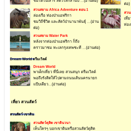
ชมไดโนเสาร์ สัตว์โลกล้านปี ...(อ่านต่อ)
ต่อ)
สวนสยาม Africa Adventure ตอน 1
สวน
ล่องเรือ ท่องป่าแอฟริกา
เที่
ชมวิถีชีวิต และสัตว์ป่านานาพันธุ์ ...(อ่าน
ท่อง
ต่อ)
สวนสยาม Water Park
หลังจากท่องป่าแอฟริกา ก็ถึง
คราวมาชม ทะเลกรุงเทพซะที ...(อ่านต่อ)
Dream World ดรีมเวิลด์
Dream World
พาเด็กเที่ยว ที่นี่เลย สวนสนุก ดรีมเวิลด์
พอถึงรังสิตให้ไปตามถนนเส้นนครนายก
แป๊บเดียว...(อ่านต่อ)
เที่ยว สวนสัตว์
สวนสัตว์ เขาดิน
สวนสัตว์ดุสิต เขาดินวนา
เห็นใครๆ บอกเขาดินหรือสวนสัตว์ดุสิต