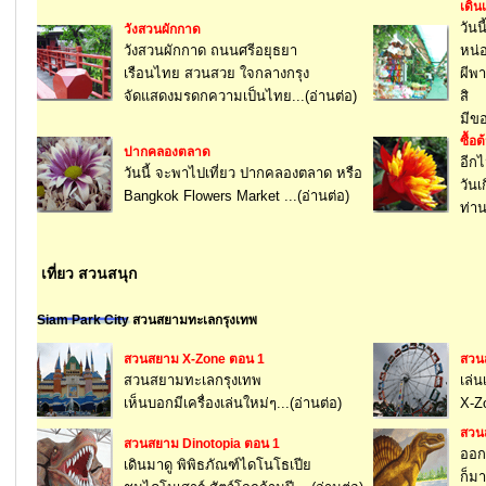
เดิน
วันน
วังสวนผักกาด
วังสวนผักกาด ถนนศรีอยุธยา
หน่
เรือนไทย สวนสวย ใจกลางกรุง
ผีพ
จัดแสดงมรดกความเป็นไทย...(อ่านต่อ)
สิ
มีขอ
ซื้อ
ปากคลองตลาด
อีกไ
วันนี้ จะพาไปเที่ยว ปากคลองตลาด หรือ
วันเ
Bangkok Flowers Market ...(อ่านต่อ)
ท่าน
เที่ยว สวนสนุก
Siam Park City สวนสยามทะเลกรุงเทพ
สวนสยาม X-Zone ตอน 1
สวน
สวนสยามทะเลกรุงเทพ
เล่น
เห็นบอกมีเครื่องเล่นใหม่ๆ...(อ่านต่อ)
X-Zo
สวน
สวนสยาม Dinotopia ตอน 1
ออก
เดินมาดู พิพิธภัณฑ์ไดโนโธเปีย
ก็มา