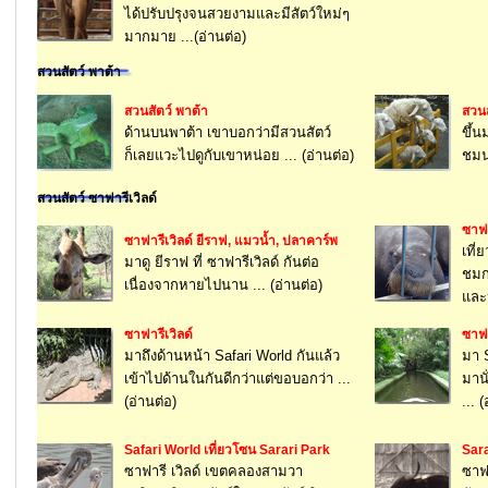
ได้ปรับปรุงจนสวยงามและมีสัตว์ใหม่ๆ
มากมาย ...(อ่านต่อ)
สวนสัตว์ พาต้า
สวนสัตว์ พาต้า
สวนส
ด้านบนพาต้า เขาบอกว่ามีสวนสัตว์
ขึ้น
ก็เลยแวะไปดูกับเขาหน่อย ... (อ่านต่อ)
ชมนก
สวนสัตว์ ซาฟารีเวิลด์
ซาฟา
ซาฟารีเวิลด์ ยีราฟ, แมวน้ำ, ปลาคาร์พ
เที่
มาดู ยีราฟ ที่ ซาฟารีเวิลด์ กันต่อ
ชมก
เนื่องจากหายไปนาน ... (อ่านต่อ)
และ
ซาฟารีเวิลด์
ซาฟา
มาถึงด้านหน้า Safari World กันแล้ว
มา S
เข้าไปด้านในกันดีกว่าแต่ขอบอกว่า ...
มานั
(อ่านต่อ)
... 
Safari World เที่ยวโซน Sarari Park
Sara
ซาฟารี เวิลด์ เขตคลองสามวา
ซาฟา