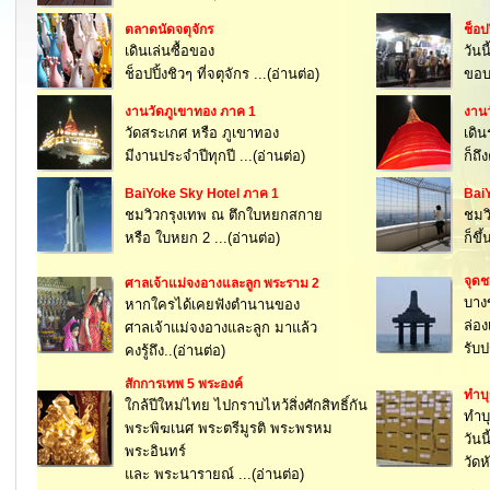
ตลาดนัดจตุจักร
ช็อป
เดินเล่นซื้อของ
วันน
ช็อปปิ้งชิวๆ ที่จตุจักร ...(อ่านต่อ)
ขอบอ
งานวัดภูเขาทอง ภาค 1
งานว
วัดสระเกศ หรือ ภูเขาทอง
เดิ
มีงานประจำปีทุกปี ...(อ่านต่อ)
ก็ถึ
BaiYoke Sky Hotel ภาค 1
Bai
ชมวิวกรุงเทพ ณ ตึกใบหยกสกาย
ชมวิ
หรือ ใบหยก 2 ...(อ่านต่อ)
ก็ขึ
จุดช
ศาลเจ้าแม่จงอางและลูก พระราม 2
บาง
หากใครได้เคยฟังตำนานของ
ล่อ
ศาลเจ้าแม่จงอางและลูก มาแล้ว
รับ
คงรู้ถึง..(อ่านต่อ)
สักการเทพ 5 พระองค์
ทำบ
ใกล้ปีใหม่ไทย ไปกราบไหว้สิ่งศักสิทธิ์กัน
ทำบุ
พระพิฆเนศ พระตรีมูรติ พระพรหม
วัน
พระอินทร์
วัดห
และ พระนารายณ์ ...(อ่านต่อ)