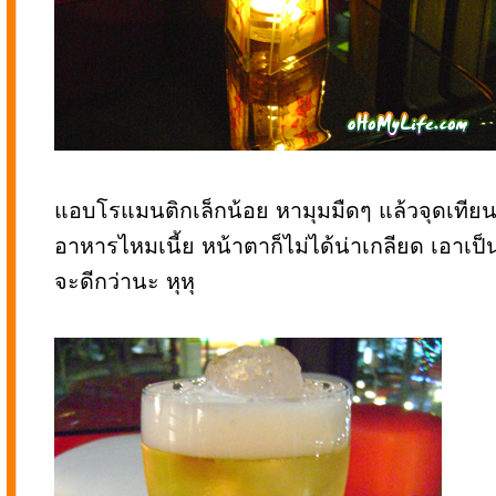
แอบโรแมนติกเล็กน้อย หามุมมืดๆ แล้วจุดเทียน
อาหารไหมเนี้ย หน้าตาก็ไม่ได้น่าเกลียด เอาเป็
จะดีกว่านะ หุหุ