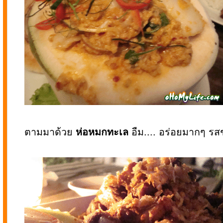
ตามมาด้วย
ห่อหมกทะเล
อืม.... อร่อยมากๆ ร