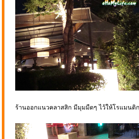
ร้านออกแนวคลาสสิก มีมุมมืดๆ ไว้ให้โรแมนติกก