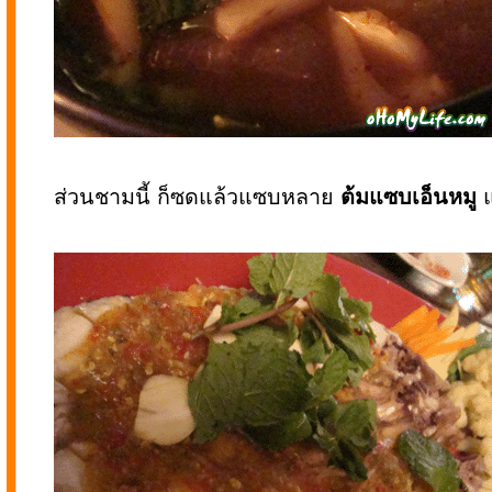
ส่วนชามนี้ ก็ซดแล้วแซบหลาย
ต้มแซบเอ็นหมู
แ