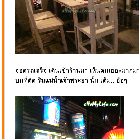
จอดรถเสร็จ เดินเข้าร้านมา เห็นคนเยอะมากมา
บนที่ติด
ริมแม่น้ำเจ้าพระยา
นั้น เต็ม.. ฮือๆ