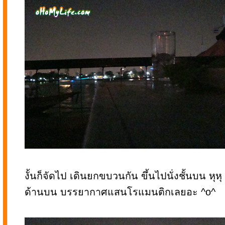
งั้นก็จัดไป เดินยกขบวนกัน ขึ้นไปนั่งชั้นบน หุหุ
ด้านบน บรรยากาศแสนโรแมนติกเลยอะ ^o^