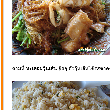
ชามนี้
ทะเลอบวุ้นเส้น
อู้ยๆ ตัววุ้นเส้นได้รสชาดด