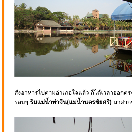
สั่งอาหารไปตามอำเภอใจแล้ว ก็ได้เวลาออกตร
รอบๆ
ริมแม่น้ำท่าจีน(แม่น้ำนครชัยศรี)
มาฝากช