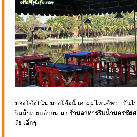
มองโต๊ะโน้น มองโต๊ะนี้ เอามุมไหนดีหว่า หัน
ริมน้ำเลยแล้วกัน มา
ร้านอาหารริมน้ำนครชัยศร
งัย เอิ้กๆ