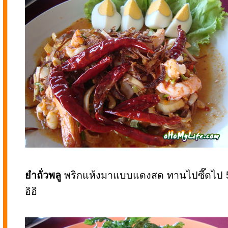
ยำถั่วพลู
พริกแห้งมาแบบแดงสด ทานไปซี๊ดไป 
อิอิ