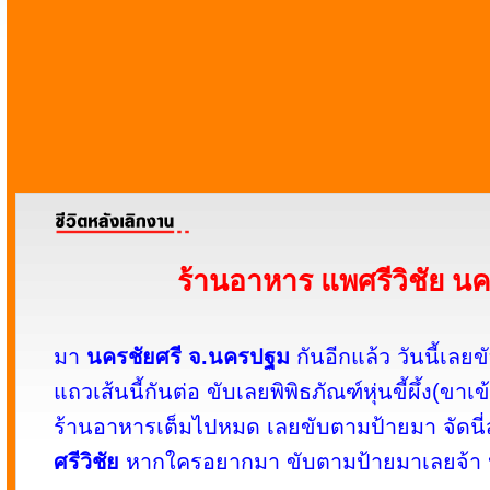
ร้านอาหาร แพศรีวิชัย นค
มา
นครชัยศรี จ.นครปฐม
กันอีกแล้ว วันนี้เล
แถวเส้นนี้กันต่อ ขับเลยพิพิธภัณฑ์หุ่นขี้ผึ้ง(ขาเ
ร้านอาหารเต็มไปหมด เลยขับตามป้ายมา จัดนี
ศรีวิชัย
หากใครอยากมา ขับตามป้ายมาเลยจ้า 