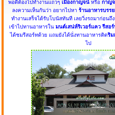
พอดีต้องไปทำงานแถวๆ
เมืองกาญจน์
หรือ
กาญจน
ลงความเห็นกันว่า อยากไปหา
ร้านอาหารบรรย
ทำงานเสร็จได้รับโบนัสทันที เลยวิ่งรถมาก่อนถึ
เข้าไปทานอาหารใน
มนต์เสน่ห์ริเวอร์แคว รีสอ
ได้ชมรีสอร์ทด้วย แถมยังได้นั่งทานอาหารติด
ริม
ไป