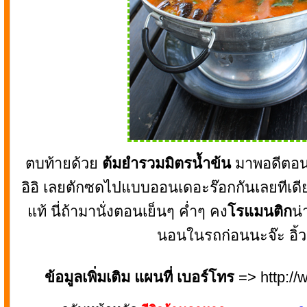
ตบท้ายด้วย
ต้มยำรวมมิตรน้ำข้น
มาพอดีตอน
อิอิ เลยตักซดไปแบบออนเดอะร๊อกกันเลยทีเดีย
แท้ นี่ถ้ามานั่งตอนเย็นๆ ค่ำๆ คง
โรแมนติก
น่
นอนในรถก่อนนะจ๊ะ อิ้ว
ข้อมูลเพิ่มเติม แผนที่ เบอร์โทร
=> http:/