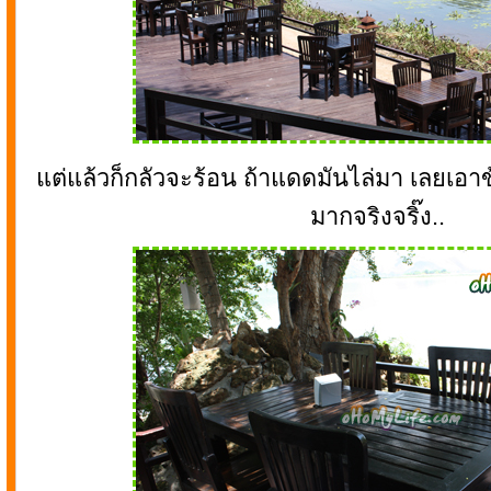
แต่แล้วก็กลัวจะร้อน ถ้าแดดมันไล่มา เลยเอาข
มากจริงจริ๊ง..