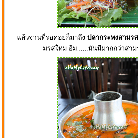
แล้วจานที่รอคอยก็มาถึง
ปลากระพงสามรส
มรสใหม อืม......มันมีมากกว่าสา