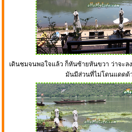
เดินชมจนพอใจแล้ว ก็หันซ้ายหันขวา ว่าจะลง
มันมีส่วนที่ไม่โดนแดดด้