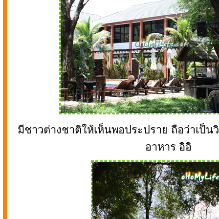
มีชาวต่างชาติให้เห็นพอประปราย ถือว่าเป็นว
อาหาร อิอิ