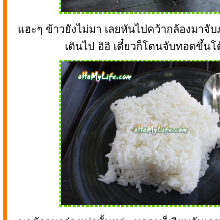
แฮะๆ ข้าวยังไม่มา เลยหันไปคว้ากล้องมาจับ
เดินไป อิอิ เดี๋ยวก็โดนจับทอดขึ้น