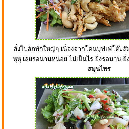
สั่งไปสักพักใหญ่ๆ เนื่องจากโดนบุฟเฟ่โต๊ะ
หุหุ เลยรอนานหน่อย ไม่เป็นไร ยิ่งรอนาน ยิ
สมุนไพร