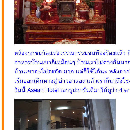
หลังจากชมวัดแห่งวรรณกรรมจนท้องร้องแล้ว ก
อาหารบ้านเขาก็เหมือนๆ บ้านเราไม่ต่างกันมาก
บ้านเขาจะไม่รสจัด มาก แต่ก็ใช้ได้นะ หลังจาก
เริ่มออกเดินทางสู่ อ่าวฮาลอง แล้วเราก็มาถึงโร
วันนี้ Asean Hotel เอารูปการันตีมาให้ดูว่า 4 ดา