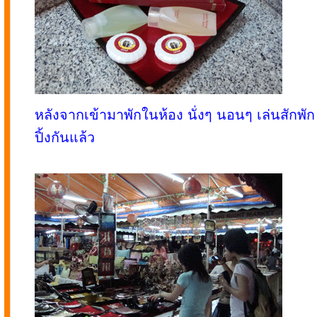
หลังจากเข้ามาพักในห้อง นั่งๆ นอนๆ เล่นสักพั
ปิ้งกันแล้ว