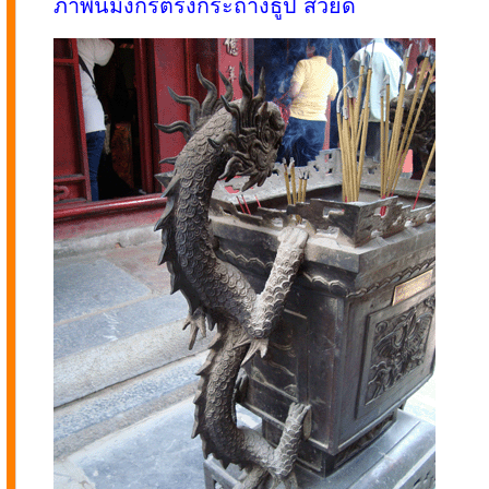
ภาพนี้มังกรตรงกระถางธูป สวยดี