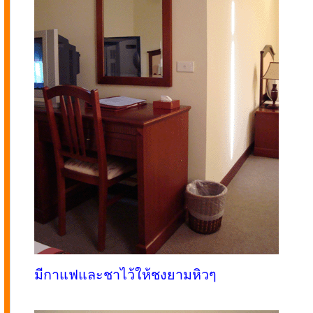
มีกาแฟและชาไว้ให้ชงยามหิวๆ