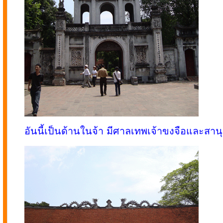
อันนี้เป็นด้านในจ้า มีศาลเทพเจ้าขงจือและสานุ