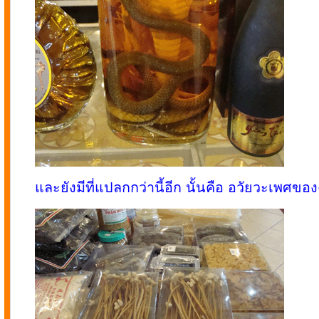
และยังมีที่แปลกกว่านี้อีก นั้นคือ อวัยวะเพศของง