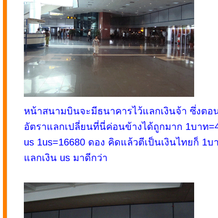
หน้าสนามบินจะมีธนาคารไว้แลกเงินจ้า ซึ่งตอนน
อัตราแลกเปลี่ยนที่นี่ค่อนข้างได้ถูกมาก 1บาท=
us 1us=16680 ดอง คิดแล้วตีเป็นเงินไทยก็ 1บ
แลกเงิน us มาดีกว่า