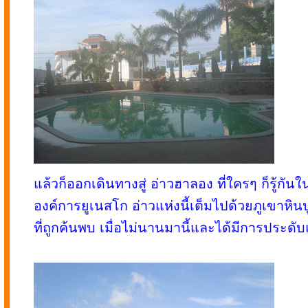
แล้วก็ออกเดินทางสู่ อ่าวฮาลอง ที่ใครๆ ก็รู้
องค์การยูเนสโก อ่าวแห่งนี้เต็มไปด้วยภูเขาหิ
ที่ถูกค้นพบ เมื่อไม่นานมานี้และได้มีการประดั